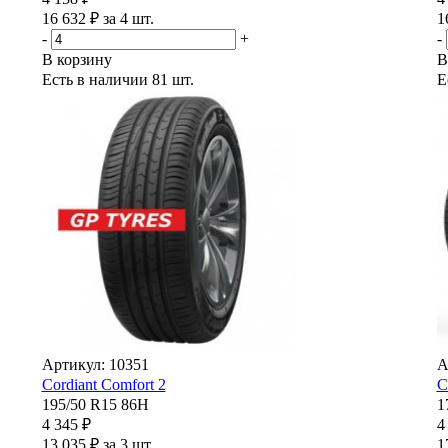
16 632 ₽ за 4 шт.
1
-
+
-
В корзину
В
Есть в наличии
81 шт.
Е
Артикул: 10351
А
Cordiant Comfort 2
C
195/50 R15 86H
1
4 345 ₽
4
13 035 ₽ за 3 шт.
1