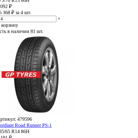
75/70 R13 86H
 092 ₽
6 368 ₽ за 4 шт.
+
 корзину
сть в наличии
81 шт.
ртикул: 479596
ordiant Road Runner PS-1
85/65 R14 86H
 191 ₽