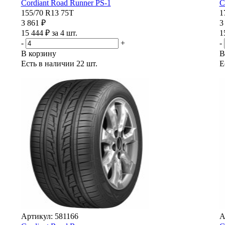
Cordiant Road Runner PS-1
C
155/70 R13 75T
1
3 861 ₽
3
15 444 ₽ за 4 шт.
1
-
+
-
В корзину
В
Есть в наличии
22 шт.
Е
Артикул: 581166
А