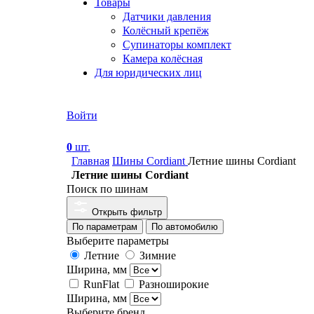
Товары
Датчики давления
Колёсный крепёж
Супинаторы комплект
Камера колёсная
Для юридических лиц
Войти
0
шт.
Главная
Шины Cordiant
Летние шины Cordiant
Летние шины Cordiant
Поиск по шинам
Открыть фильтр
По параметрам
По автомобилю
Выберите параметры
Летние
Зимние
Ширина, мм
RunFlat
Разноширокие
Ширина, мм
Выберите бренд