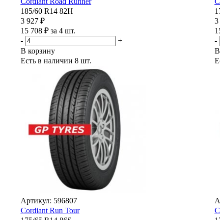
Cordiant Road Runner
C
185/60 R14 82H
1
3 927 ₽
3
15 708 ₽ за 4 шт.
1
-
+
-
В корзину
В
Есть в наличии
8 шт.
Е
Артикул: 596807
А
Cordiant Run Tour
C