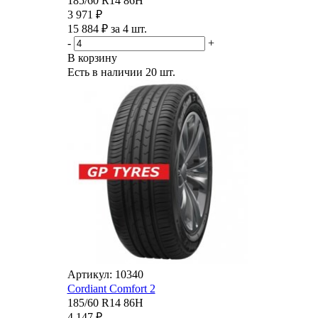
185/60 R14 86H
3 971 ₽
15 884 ₽ за 4 шт.
-
+
В корзину
Есть в наличии
20 шт.
Артикул: 10340
Cordiant Comfort 2
185/60 R14 86H
4 147 ₽