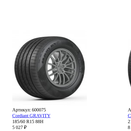
Артикул: 600075
А
Cordiant GRAVITY
C
185/60 R15 88H
2
5 027 ₽
8