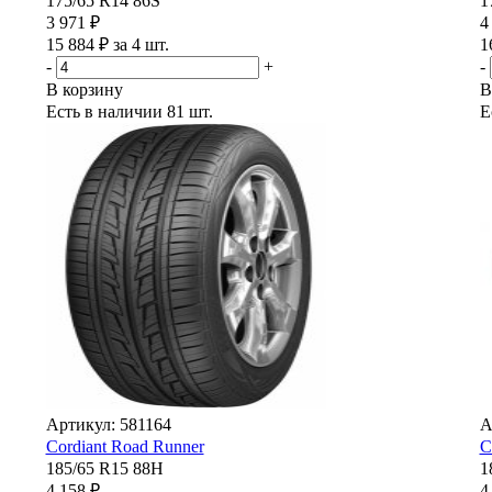
175/65 R14 86S
1
3 971 ₽
4
15 884 ₽ за 4 шт.
1
-
+
-
В корзину
В
Есть в наличии
81 шт.
Е
Артикул: 581164
А
Cordiant Road Runner
C
185/65 R15 88H
1
4 158 ₽
4