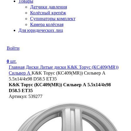
Товары
Датчики давления
Колёсный крепёж
Супинаторы комплект
Камера колёсная
Для юридических лиц
Войти
0
шт.
Главная
Диски
Литые диски
K&K Торус (КС409(MR))
Сильвер А
K&K Торус (КС409(MR)) Сильвер А
5.5x14/4x98 D58.5 ET35
K&K Торус (КС409(MR)) Сильвер А 5.5x14/4x98
D58.5 ET35
Артикул: 539277