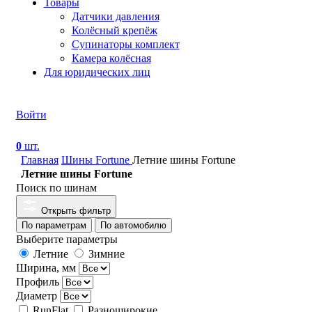
Товары
Датчики давления
Колёсный крепёж
Супинаторы комплект
Камера колёсная
Для юридических лиц
Войти
0
шт.
Главная
Шины Fortune
Летние шины Fortune
Летние шины Fortune
Поиск по шинам
Открыть фильтр
По параметрам
По автомобилю
Выберите параметры
Летние
Зимние
Ширина, мм
Профиль
Диаметр
RunFlat
Разноширокие