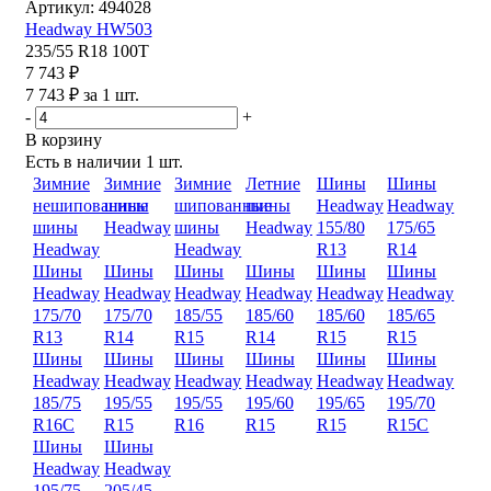
Артикул: 494028
Headway HW503
235/55 R18 100T
7 743 ₽
7 743 ₽ за 1 шт.
-
+
В корзину
Есть в наличии
1 шт.
Зимние
Зимние
Зимние
Летние
Шины
Шины
нешипованные
шины
шипованные
шины
Headway
Headway
шины
Headway
шины
Headway
155/80
175/65
Headway
Headway
R13
R14
Шины
Шины
Шины
Шины
Шины
Шины
Headway
Headway
Headway
Headway
Headway
Headway
175/70
175/70
185/55
185/60
185/60
185/65
R13
R14
R15
R14
R15
R15
Шины
Шины
Шины
Шины
Шины
Шины
Headway
Headway
Headway
Headway
Headway
Headway
185/75
195/55
195/55
195/60
195/65
195/70
R16C
R15
R16
R15
R15
R15C
Шины
Шины
Headway
Headway
195/75
205/45