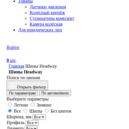
Товары
Датчики давления
Колёсный крепёж
Супинаторы комплект
Камера колёсная
Для юридических лиц
Войти
0
шт.
Главная
Шины Headway
Шины Headway
Поиск по шинам
Открыть фильтр
По параметрам
По автомобилю
Выберите параметры
Летние
Зимние
Все
Шипы
Без шипов
Ширина, мм
Профиль
Диаметр