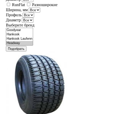
RunFlat
Разноширокие
Ширина, мм
Профиль
Диаметр
Выберите бренд
Подобрать