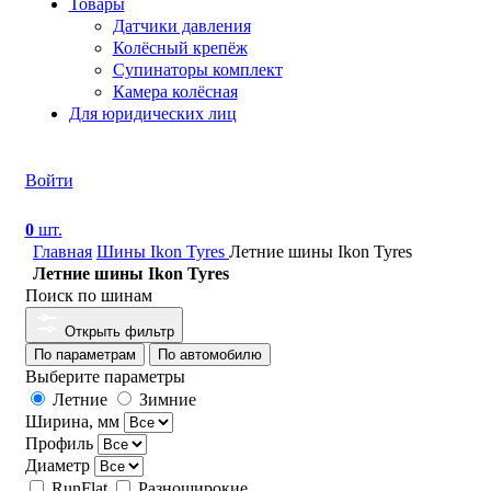
Товары
Датчики давления
Колёсный крепёж
Супинаторы комплект
Камера колёсная
Для юридических лиц
Войти
0
шт.
Главная
Шины Ikon Tyres
Летние шины Ikon Tyres
Летние шины Ikon Tyres
Поиск по шинам
Открыть фильтр
По параметрам
По автомобилю
Выберите параметры
Летние
Зимние
Ширина, мм
Профиль
Диаметр
RunFlat
Разноширокие