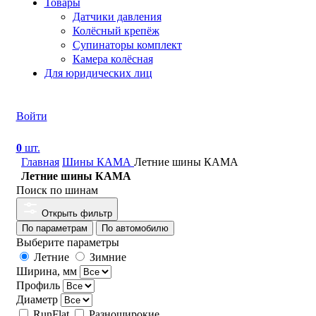
Товары
Датчики давления
Колёсный крепёж
Супинаторы комплект
Камера колёсная
Для юридических лиц
Войти
0
шт.
Главная
Шины КАМА
Летние шины КАМА
Летние шины КАМА
Поиск по шинам
Открыть фильтр
По параметрам
По автомобилю
Выберите параметры
Летние
Зимние
Ширина, мм
Профиль
Диаметр
RunFlat
Разноширокие