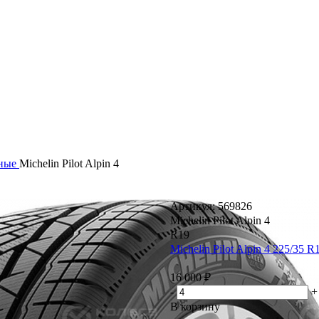
нные
Michelin Pilot Alpin 4
Артикул: 569826
Michelin Pilot Alpin 4
R19
Michelin Pilot Alpin 4 225/35 
16 000 ₽
-
+
В корзину