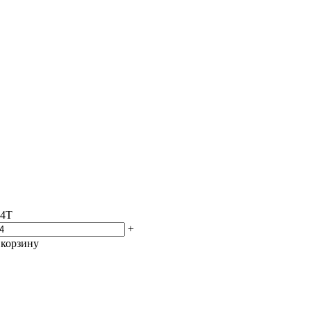
94T
+
 корзину