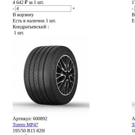
4 642 ₽ за 1 шт.
1
-
+
-
В корзину
В
Есть в наличии
1 шт.
Е
Кондратьевский :
1 шт.
Артикул: 600892
А
Torero MP47
T
195/50 R15 82H
1