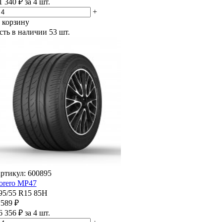
1 340 ₽ за 4 шт.
+
 корзину
сть в наличии
53 шт.
ртикул: 600895
orero MP47
95/55 R15 85H
 589 ₽
6 356 ₽ за 4 шт.