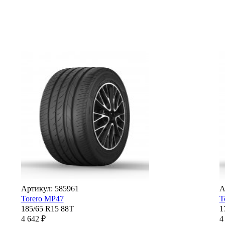
Артикул: 585961
А
Torero MP47
T
185/65 R15 88T
1
4 642 ₽
4