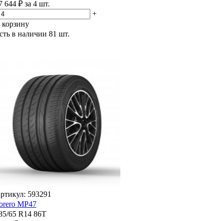
7 644 ₽ за 4 шт.
+
 корзину
сть в наличии
81 шт.
ртикул: 593291
orero MP47
85/65 R14 86T