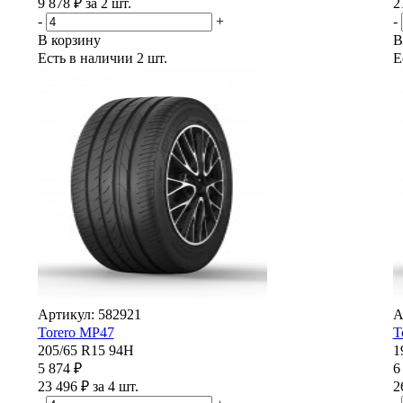
9 878 ₽ за 2 шт.
2
-
+
-
В корзину
В
Есть в наличии
2 шт.
Е
Артикул: 582921
А
Torero MP47
T
205/65 R15 94H
1
5 874 ₽
6
23 496 ₽ за 4 шт.
2