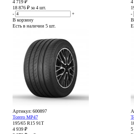
4 719 ₽
4
18 876 ₽ за 4 шт.
1
-
+
-
В корзину
В
Есть в наличии
5 шт.
Е
Артикул: 600897
А
Torero MP47
T
195/65 R15 91T
1
4 939 ₽
5