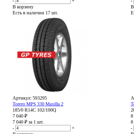
-
+
-
В корзину
В
Есть в наличии
17 шт.
Е
Артикул: 593295
А
Torero MPS 330 Maxilla 2
T
185/0 R14C 102/100Q
2
7 040 ₽
8
7 040 ₽ за 1 шт.
8
-
+
-