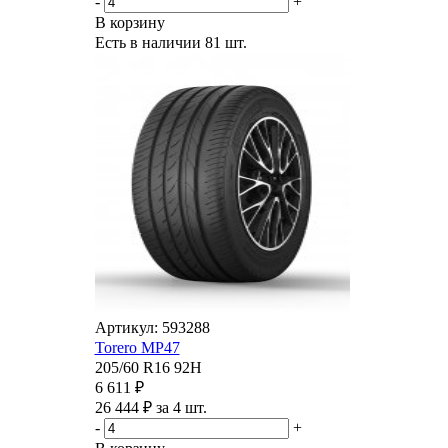
-
+
В корзину
Есть в наличии
81 шт.
Артикул: 593288
Torero MP47
205/60 R16 92H
6 611 ₽
26 444 ₽ за 4 шт.
-
+