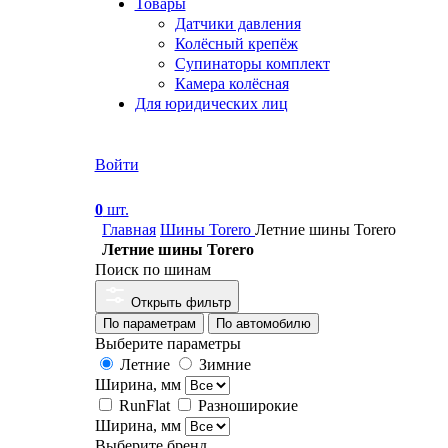
Товары
Датчики давления
Колёсный крепёж
Супинаторы комплект
Камера колёсная
Для юридических лиц
Войти
0
шт.
Главная
Шины Torero
Летние шины Torero
Летние шины Torero
Поиск по шинам
Открыть фильтр
По параметрам
По автомобилю
Выберите параметры
Летние
Зимние
Ширина, мм
RunFlat
Разноширокие
Ширина, мм
Выберите бренд